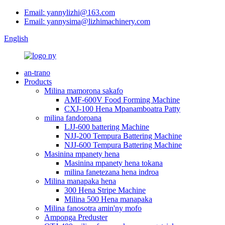
Email: yannylizhi@163.com
Email: yannysima@lizhimachinery.com
English
an-trano
Products
Milina mamorona sakafo
AMF-600V Food Forming Machine
CXJ-100 Hena Mpanamboatra Patty
milina fandoroana
LJJ-600 battering Machine
NJJ-200 Tempura Battering Machine
NJJ-600 Tempura Battering Machine
Masinina mpanety hena
Masinina mpanety hena tokana
milina fanetezana hena indroa
Milina manapaka hena
300 Hena Stripe Machine
Milina 500 Hena manapaka
Milina fanosotra amin'ny mofo
Amponga Preduster