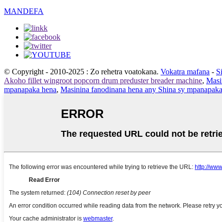
MANDEFA
© Copyright - 2010-2025 : Zo rehetra voatokana.
Vokatra mafana
-
S
Akoho fillet wingroot popcorn drum preduster breader machine
,
Masi
mpanapaka hena
,
Masinina fanodinana hena any Shina sy mpanapak