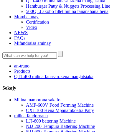
QTJ-400 milina fanasan-kena mangatsiaka
Hamburger Patty & Nuggets Processing Line
500QTJ akoho fillet milina fanapahana hena
Momba anay
Certification
Video
NEWS
FAQs
Mifandraisa aminay
an-trano
Products
QTJ-400 milina fanasan-kena mangatsiaka
Sokajy
Milina mamorona sakafo
AMF-600V Food Forming Machine
CXJ-100 Hena Mpanamboatra Patty
milina fandoroana
LJJ-600 battering Machine
NJJ-200 Tempura Battering Machine
NJJ-600 Tempura Battering Machine