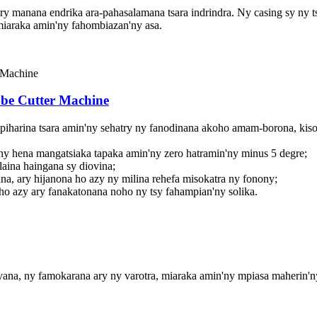
ry manana endrika ara-pahasalamana tsara indrindra. Ny casing sy ny ts
miaraka amin'ny fahombiazan'ny asa.
be Cutter Machine
iharina tsara amin'ny sehatry ny fanodinana akoho amam-borona, kisoa ki
ny hena mangatsiaka tapaka amin'ny zero hatramin'ny minus 5 degre;
aina haingana sy diovina;
na, ary hijanona ho azy ny milina rehefa misokatra ny fonony;
ho azy ary fanakatonana noho ny tsy fahampian'ny solika.
ana, ny famokarana ary ny varotra, miaraka amin'ny mpiasa maherin'ny