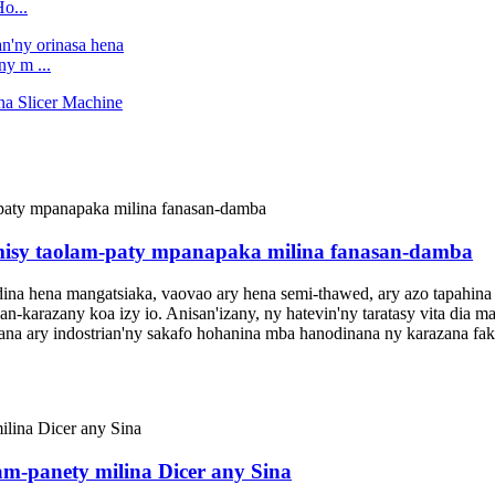
o...
y m ...
misy taolam-paty mpanapaka milina fanasan-damba
na hena mangatsiaka, vaovao ary hena semi-thawed, ary azo tapahina 
n-karazany koa izy io. Anisan'izany, ny hatevin'ny taratasy vita dia 
ana ary indostrian'ny sakafo hohanina mba hanodinana ny karazana fak
am-panety milina Dicer any Sina