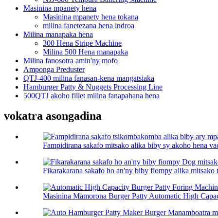
Masinina mpanety hena
Masinina mpanety hena tokana
milina fanetezana hena indroa
Milina manapaka hena
300 Hena Stripe Machine
Milina 500 Hena manapaka
Milina fanosotra amin'ny mofo
Amponga Preduster
QTJ-400 milina fanasan-kena mangatsiaka
Hamburger Patty & Nuggets Processing Line
500QTJ akoho fillet milina fanapahana hena
vokatra asongadina
Fampidirana sakafo mitsako alika biby sy akoho hena va
Fikarakarana sakafo ho an'ny biby fiompy alika mitsako 
Masinina Mamorona Burger Patty Automatic High Capaci