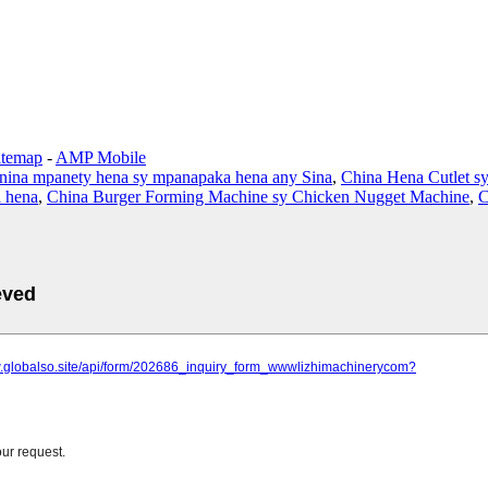
itemap
-
AMP Mobile
nina mpanety hena sy mpanapaka hena any Sina
,
China Hena Cutlet s
a hena
,
China Burger Forming Machine sy Chicken Nugget Machine
,
C