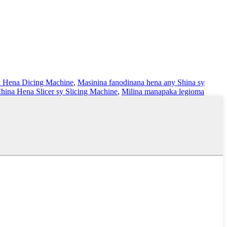
y Hena Dicing Machine
,
Masinina fanodinana hena any Shina sy
hina Hena Slicer sy Slicing Machine
,
Milina manapaka legioma