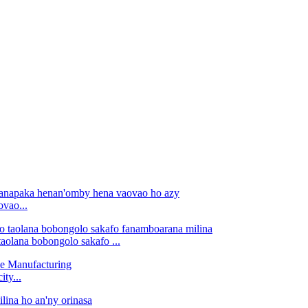
ovao...
taolana bobongolo sakafo ...
ty...