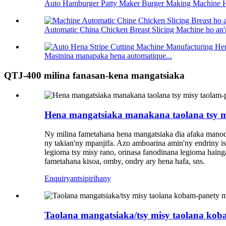
Auto Hamburger Patty Maker Burger Making Machine H
Automatic China Chicken Breast Slicing Machine ho an'n
Masinina manapaka hena automatique...
QTJ-400 milina fanasan-kena mangatsiaka
Hena mangatsiaka manakana taolana tsy 
Ny milina fametahana hena mangatsiaka dia afaka manodi
ny takian'ny mpanjifa. Azo amboarina amin'ny endriny isa
legioma tsy misy rano, orinasa fanodinana legioma haing
fametahana kisoa, omby, ondry ary hena hafa, sns.
Enquiry
antsipirihany
Taolana mangatsiaka/tsy misy taolana kob