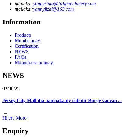
mailaka :
yannysima@lizhimachinery.com
mailaka :
yannylizhi@163.com
Information
Products
Momba anay
Certification
NEWS
FAQs
Mifandraisa aminay
NEWS
02/06/25
Jersey City Mall dia namoaka ny robotic Burge vaovao ...
......
Hijery More+
Enquiry