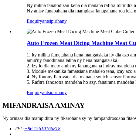
Ny milina fanatodizan-kena dia manana rafitra mirindra a
Ny antsy fanapahana dia mampiasa fanapahana roa lela 
Enquiry
antsipirihany
Auto Frozen Meat Dicing Machine Meat Cu
1. Ity milina fametahana hena mangatsiaka ity dia azo amp
amin'ny fanodinana lalina ny hena mangatsiaka!
2. Izy io dia mety amin'ny fananganana indray mandeha 
3. Module mekanika famatsiana mahaleo tena, izay azo al
4. Ny fonony fiarovana dia manana switch sensor fiarova
5. Rafitra fanosotra mandeha ho azy, fanairana mandeha 
Enquiry
antsipirihany
MIFANDRAISA AMINAY
Ny orinasa dia mampiditra ny fikarohana sy ny fampandrosoana fitaov
TEl :
+86 15610166818