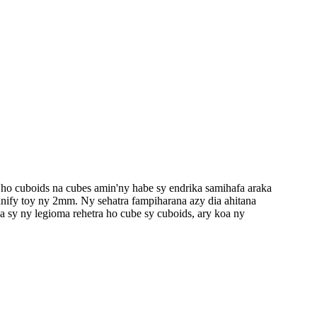
ho cuboids na cubes amin'ny habe sy endrika samihafa araka
manify toy ny 2mm. Ny sehatra fampiharana azy dia ahitana
a sy ny legioma rehetra ho cube sy cuboids, ary koa ny